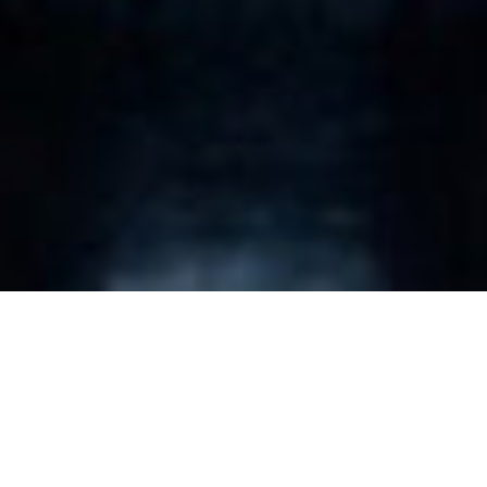
Khám phá kỷ
nguyên ô tô mới